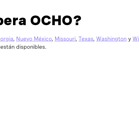
opera OCHO?
orgia
,
Nuevo México
,
Missouri
,
Texas
,
Washington
y
Wi
están disponibles.