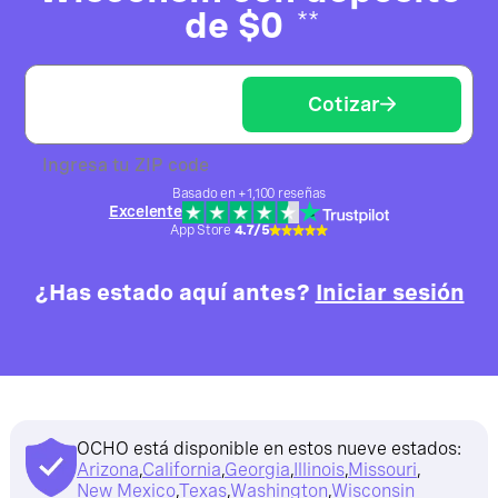
de $0
**
Cotizar
Ingresa tu ZIP code
Basado en +1,100 reseñas
Excelente
App Store
4.7/5
¿Has estado aquí antes?
Iniciar sesión
OCHO está disponible en estos nueve estados:
Arizona
,
California
,
Georgia
,
Illinois
,
Missouri
,
New Mexico
,
Texas
,
Washington
,
Wisconsin