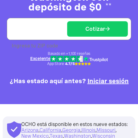
depósito de $0
**
Cotizar
Ingresa tu ZIP code
Basado en +1,100 reseñas
Excelente
App Store
4.7/5
¿Has estado aquí antes?
Iniciar sesión
OCHO está disponible en estos nueve estados:
Arizona
,
California
,
Georgia
,
Illinois
,
Missouri
,
New Mexico
,
Texas
,
Washington
,
Wisconsin