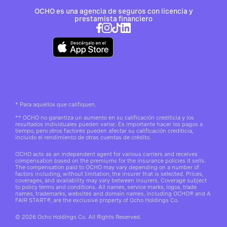
OCHO es una agencia de seguros con licencia y
prestamista financiero
*
Para aquellos que califiquen.
**
OCHO no garantiza un aumento en su calificación crediticia y los
resultados individuales pueden variar. Es importante hacer los pagos a
tiempo, pero otros factores pueden afectar su calificación crediticia,
incluido el rendimiento de otras cuentas de crédito.
OCHO acts as an independent agent for various carriers and receives
compensation based on the premiums for the insurance policies it sells.
The compensation paid to OCHO may vary depending on a number of
factors including, without limitation, the insurer that is selected. Prices,
coverages, and availability may vary between insurers. Coverage subject
to policy terms and conditions. All names, service marks, logos, trade
names, trademarks, websites and domain names, including OCHO® and A
FAIR START®, are the exclusive property of Ocho Holdings Co.
© 2026 Ocho Holdings Co. All Rights Reserved.