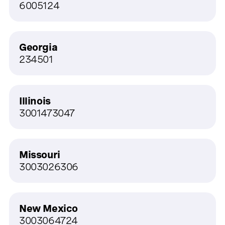
6005124
Georgia
234501
Illinois
3001473047‍
Missouri
3003026306
New Mexico
3003064724