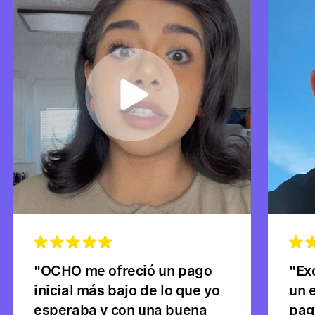
"OCHO me ofreció un pago
"Ex
inicial más bajo de lo que yo
un 
esperaba y con una buena
pag