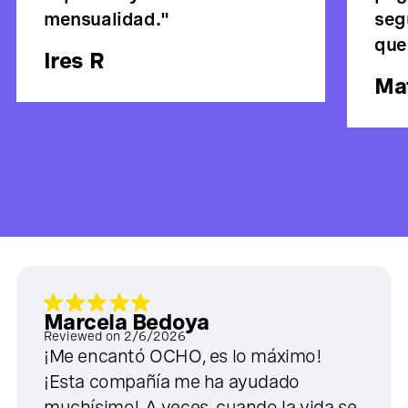
mensualidad."
seg
que
Ires R
Ma
Marcela Bedoya
Reviewed on
2/6/2026
¡Me encantó OCHO, es lo máximo!
¡Esta compañía me ha ayudado
muchísimo! A veces, cuando la vida se