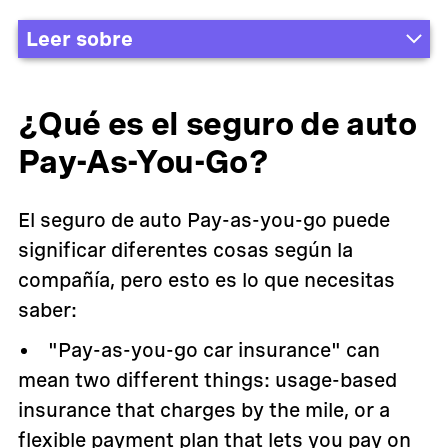
Leer sobre
Seguro de auto Pay as you go
¿Por qué elegir OCHO?
OCHO vs otras PAYG
¿Qué es el seguro de auto
Cómo funciona
Otros tipos de pay as you go
Reseñas de clientes
Pay-As-You-Go?
Preguntas frecuentes
El seguro de auto Pay-as-you-go puede
significar diferentes cosas según la
compañía, pero esto es lo que necesitas
saber:
"Pay-as-you-go car insurance" can
mean two different things: usage-based
insurance that charges by the mile, or a
flexible payment plan that lets you pay on