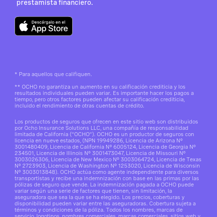
prestamista financiero.
*
Para aquellos que califiquen.
**
OCHO no garantiza un aumento en su calificación crediticia y los
resultados individuales pueden variar. Es importante hacer los pagos a
tiempo, pero otros factores pueden afectar su calificación crediticia,
incluido el rendimiento de otras cuentas de crédito.
Los productos de seguros que ofrecen en este sitio web son distribuidos
por Ocho Insurance Solutions LLC, una compañía de responsabilidad
limitada de California (“OCHO”). OCHO es un productor de seguros con
licencia en nueve estados, (NPN 19949286, Licencia de Arizona N°
3001480409, Licencia de California N° 6005124, Licencia de Georgia Nº
234501, Licencia de Illinois N° 3001473047, Licencia de Missouri Nº
3003026306, Licencia de New Mexico Nº 3003064724, Licencia de Texas
N° 2723903, Licencia de Washington Nº 1253020, Licencia de Wisconsin
Nº 3003013848). OCHO actúa como agente independiente para diversos
transportistas y recibe una indemnización con base en las primas por las
pólizas de seguro que vende. La indemnización pagada a OCHO puede
variar según una serie de factores que tienen, sin limitación, la
aseguradora que sea la que se ha elegido. Los precios, coberturas y
disponibilidad pueden variar entre las aseguradoras. Cobertura sujeta a
términos y condiciones de la póliza. Todos los nombres, marcas de
servicio, logotipos, nombres comerciales, marcas comerciales, sitios web y