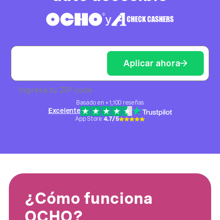
y
Aplicar ahora
Ingresa tu ZIP code
Basado en +1,100 reseñas
Excelente
App Store
4.7/5
¿Cómo funciona
OCHO?