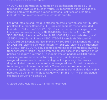
**
OCHO no garantiza un aumento en su calificación crediticia y los
resultados individuales pueden variar. Es importante hacer los pagos a
tiempo, pero otros factores pueden afectar su calificación crediticia,
incluido el rendimiento de otras cuentas de crédito.
Los productos de seguros que ofrecen en este sitio web son distribuidos
por Ocho Insurance Solutions LLC, una compañía de responsabilidad
limitada de California (“OCHO”). OCHO es un productor de seguros con
licencia en nueve estados, (NPN 19949286, Licencia de Arizona N°
3001480409, Licencia de California N° 6005124, Licencia de Georgia Nº
234501, Licencia de Illinois N° 3001473047, Licencia de Missouri Nº
3003026306, Licencia de New Mexico Nº 3003064724, Licencia de Texas
N° 2723903, Licencia de Washington Nº 1253020, Licencia de Wisconsin
Nº 3003013848). OCHO actúa como agente independiente para diversos
transportistas y recibe una indemnización con base en las primas por las
pólizas de seguro que vende. La indemnización pagada a OCHO puede
variar según una serie de factores que tienen, sin limitación, la
aseguradora que sea la que se ha elegido. Los precios, coberturas y
disponibilidad pueden variar entre las aseguradoras. Cobertura sujeta a
términos y condiciones de la póliza. Todos los nombres, marcas de
servicio, logotipos, nombres comerciales, marcas comerciales, sitios web y
nombres de dominio, incluidos OCHO® y A FAIR START®, son propiedad
exclusiva de Ocho Holdings Co.
© 2026 Ocho Holdings Co. All Rights Reserved.