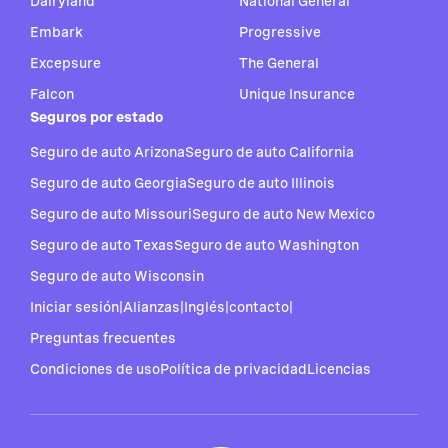
Dairyland
National General
Embark
Progressive
Excepsure
The General
Falcon
Unique Insurance
Seguros por estado
Seguro de auto Arizona
Seguro de auto California
Seguro de auto Georgia
Seguro de auto Illinois
Seguro de auto Missouri
Seguro de auto New Mexico
Seguro de auto Texas
Seguro de auto Washington
Seguro de auto Wisconsin
Iniciar sesión
|
Alianzas
|
Inglés
|
contacto
|
Preguntas frecuentes
Condiciones de uso
Política de privacidad
Licencias