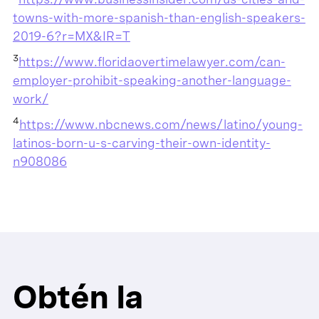
towns-with-more-spanish-than-english-speakers-
2019-6?r=MX&IR=T
3
https://www.floridaovertimelawyer.com/can-
employer-prohibit-speaking-another-language-
work/
4
https://www.nbcnews.com/news/latino/young-
latinos-born-u-s-carving-their-own-identity-
n908086
Obtén la