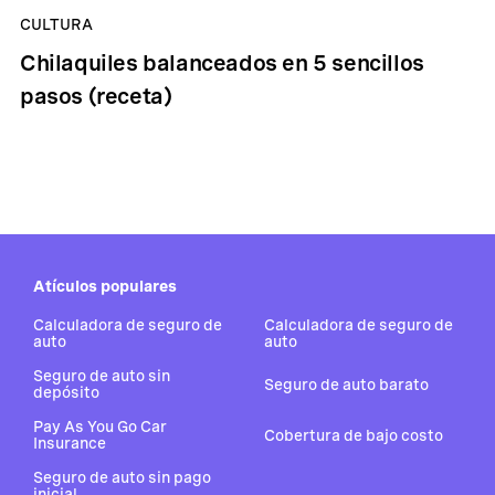
CULTURA
Chilaquiles balanceados en 5 sencillos
pasos (receta)
Atículos populares
Calculadora de seguro de
Calculadora de seguro de
auto
auto
Seguro de auto sin
Seguro de auto barato
depósito
Pay As You Go Car
Cobertura de bajo costo
Insurance
Seguro de auto sin pago
inicial