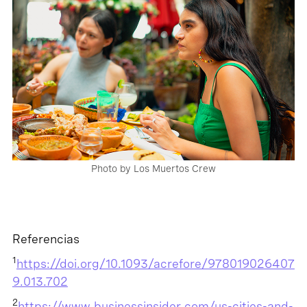
Photo by Los Muertos Crew
Referencias
1
https://doi.org/10.1093/acrefore/978019026407
9.013.702
2
https://www.businessinsider.com/us-cities-and-