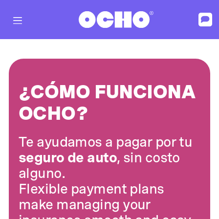
¿CÓMO FUNCIONA
OCHO?
Te ayudamos a pagar por tu
seguro de auto
, sin costo
alguno.
Flexible payment plans
make managing your