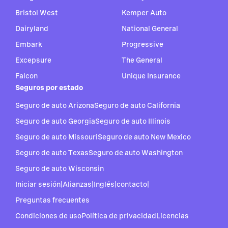
Bristol West
Kemper Auto
Dairyland
National General
Embark
Progressive
Excepsure
The General
Falcon
Unique Insurance
Seguros por estado
Seguro de auto Arizona
Seguro de auto California
Seguro de auto Georgia
Seguro de auto Illinois
Seguro de auto Missouri
Seguro de auto New Mexico
Seguro de auto Texas
Seguro de auto Washington
Seguro de auto Wisconsin
Iniciar sesión
|
Alianzas
|
Inglés
|
contacto
|
Preguntas frecuentes
Condiciones de uso
Política de privacidad
Licencias