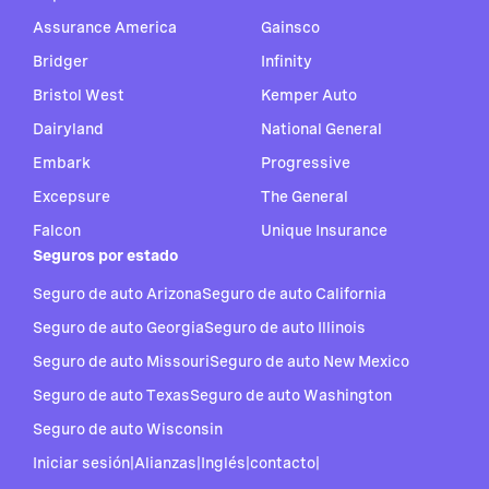
Assurance America
Gainsco
Bridger
Infinity
Bristol West
Kemper Auto
Dairyland
National General
Embark
Progressive
Excepsure
The General
Falcon
Unique Insurance
Seguros por estado
Seguro de auto Arizona
Seguro de auto California
Seguro de auto Georgia
Seguro de auto Illinois
Seguro de auto Missouri
Seguro de auto New Mexico
Seguro de auto Texas
Seguro de auto Washington
Seguro de auto Wisconsin
Iniciar sesión
|
Alianzas
|
Inglés
|
contacto
|