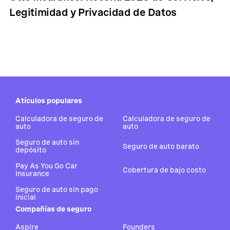
Legitimidad y Privacidad de Datos
Atículos populares
Calculadora de seguro de
Calculadora de seguro de
auto
auto
Seguro de auto sin
Seguro de auto barato
depósito
Pay As You Go Car
Cobertura de bajo costo
Insurance
Seguro de auto sin pago
inicial
Compañías de seguro
Aspire
Founders