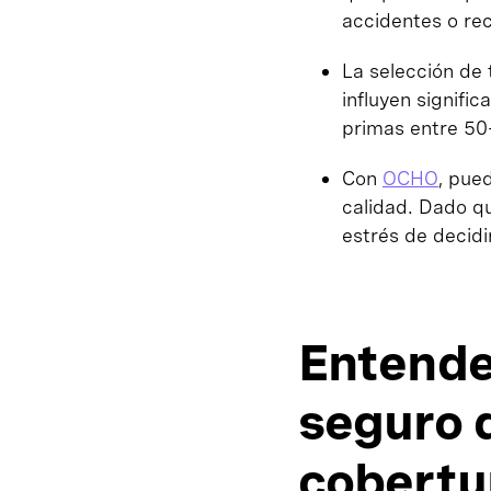
accidentes o re
La selección de 
influyen signific
primas entre 50
Con
OCHO
, pue
calidad. Dado qu
estrés de decidi
Entender
seguro 
cobertur