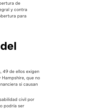
obertura de
egral y contra
cobertura para
 del
, 49 de ellos exigen
ew Hampshire, que no
inanciera si causan
bilidad civil por
o podría ser