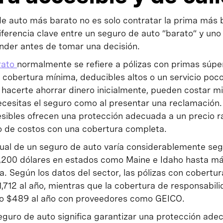
de auto más barato no es solo contratar la prima más
ferencia clave entre un seguro de auto “barato“ y uno
der antes de tomar una decisión.
rato
normalmente se refiere a pólizas con primas súp
 cobertura mínima, deducibles altos o un servicio poc
 hacerte ahorrar dinero inicialmente, pueden costar m
esitas el seguro como al presentar una reclamación. P
sibles ofrecen una protección adecuada a un precio r
ro de costos con una cobertura completa.
ual de un seguro de auto varía considerablemente seg
200 dólares en estados como Maine e Idaho hasta má
a. Según los datos del sector, las pólizas con cobertur
712 al año, mientras que la cobertura de responsabili
olo $489 al año con proveedores como GEICO.
seguro de auto significa garantizar una protección ade