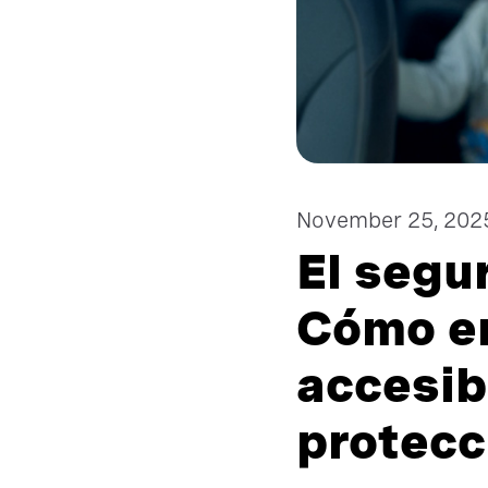
November 25, 202
El segu
Cómo en
accesibl
protecc