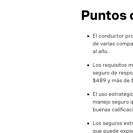
Puntos 
El conductor pr
de varias compa
al año.
Los requisitos m
seguro de respon
$489 y más de $
El uso estratég
manejo seguro q
buenas calificac
Los seguros ext
que puede expone