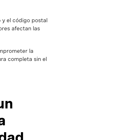
o y el código postal
ores afectan las
omprometer la
ra completa sin el
un
a
idad