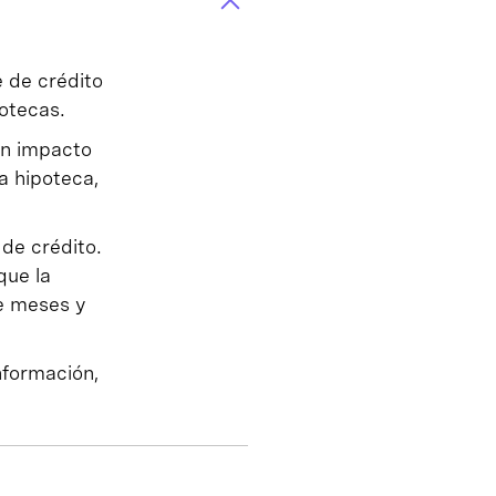
 de crédito
otecas.
un impacto
a hipoteca,
de crédito.
que la
e meses y
nformación,