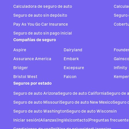
Calculadora de seguro de auto
Calcula
Seguro de auto sin depósito
Seguro 
Pay As You Go Car Insurance
Cobertu
Seguro de auto sin pago inicial
Compañías de seguro
Aspire
Dairyland
Founde
Assurance America
Embark
Gainsc
Bridger
Excepsure
Infinity
Bristol West
Falcon
Kemper
Seguros por estado
Seguro de auto Arizona
Seguro de auto California
Seguro de 
Seguro de auto Missouri
Seguro de auto New Mexico
Seguro 
Seguro de auto Washington
Seguro de auto Wisconsin
Iniciar sesión
|
Alianzas
|
Inglés
|
contacto
|
Preguntas frecuente
Condiciones de uso
Política de privacidad
Licencias