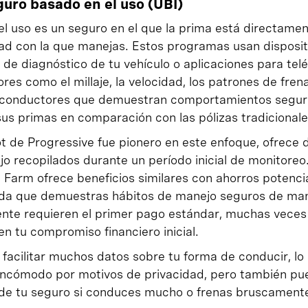
uro basado en el uso (UBI)
el uso es un seguro en el que la prima está directamen
dad con la que manejas. Estos programas usan disposit
de diagnóstico de tu vehículo o aplicaciones para telé
res como el millaje, la velocidad, los patrones de frena
 conductores que demuestran comportamientos segur
us primas en comparación con las pólizas tradicionale
 de Progressive fue pionero en este enfoque, ofrece
jo recopilados durante un período inicial de monitoreo
 Farm ofrece beneficios similares con ahorros potenc
ida que demuestras hábitos de manejo seguros de man
te requieren el primer pago estándar, muchas veces 
n tu compromiso financiero inicial.
 facilitar muchos datos sobre tu forma de conducir, lo
 incómodo por motivos de privacidad, pero también pu
de tu seguro si conduces mucho o frenas bruscamente