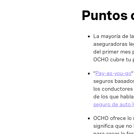
Puntos 
La mayoría de la
aseguradoras le
del primer mes p
OCHO cubre tu pa
“
Pay-as-you-go
”
seguros basados
los conductores 
de los que habl
seguro de auto
OCHO ofrece lo 
significa que no
para crear la fo