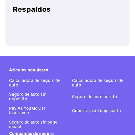
Respaldos
Atículos populares
Calculadora de seguro de
Calculadora de seguro de
auto
auto
Seguro de auto sin
Seguro de auto barato
depósito
Pay As You Go Car
Cobertura de bajo costo
Insurance
Seguro de auto sin pago
inicial
Compañías de seguro